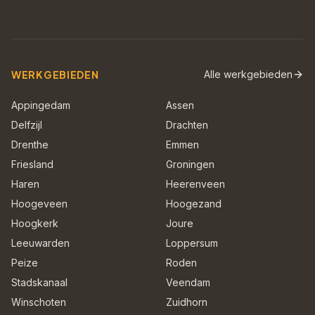
WERKGEBIEDEN
Alle werkgebieden
Appingedam
Assen
Delfzijl
Drachten
Drenthe
Emmen
Friesland
Groningen
Haren
Heerenveen
Hoogeveen
Hoogezand
Hoogkerk
Joure
Leeuwarden
Loppersum
Peize
Roden
Stadskanaal
Veendam
Winschoten
Zuidhorn